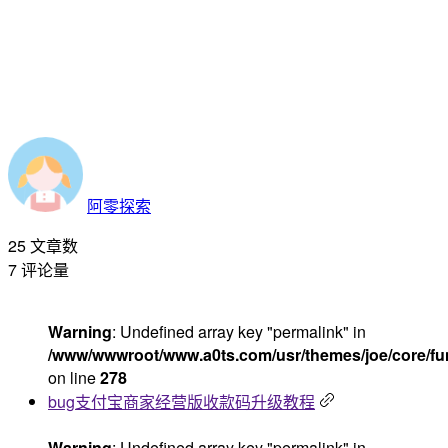
阿零探索
25
文章数
7
评论量
Warning
: Undefined array key "permalink" in
/www/wwwroot/www.a0ts.com/usr/themes/joe/core/fu
on line
278
bug支付宝商家经营版收款码升级教程
Warning
: Undefined array key "permalink" in