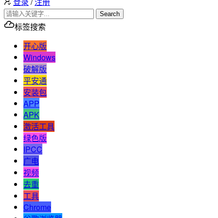
登录
/
注册
Search
标签搜索
开心版
Windows
破解版
平安通
安装包
APP
APK
激活工具
绿色版
IPCC
广电
视频
去重
工具
Chrome