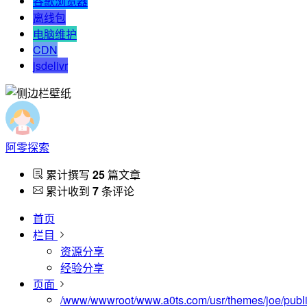
谷歌浏览器
离线包
电脑维护
CDN
jsdelivr
阿零探索
累计撰写
25
篇文章
累计收到
7
条评论
首页
栏目
资源分享
经验分享
页面
/www/wwwroot/www.a0ts.com/usr/themes/joe/publi