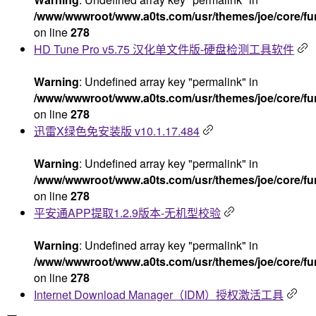
/www/wwwroot/www.a0ts.com/usr/themes/joe/core/fu
on line
278
HD Tune Pro v5.75 汉化单文件版-硬盘检测工具软件
Warning
: Undefined array key "permalink" in
/www/wwwroot/www.a0ts.com/usr/themes/joe/core/fu
on line
278
迅雷X绿色免安装版 v10.1.17.484
Warning
: Undefined array key "permalink" in
/www/wwwroot/www.a0ts.com/usr/themes/joe/core/fu
on line
278
平安通APP提取1.2.9版本-无机型校验
Warning
: Undefined array key "permalink" in
/www/wwwroot/www.a0ts.com/usr/themes/joe/core/fu
on line
278
Internet Download Manager（IDM）授权激活工具