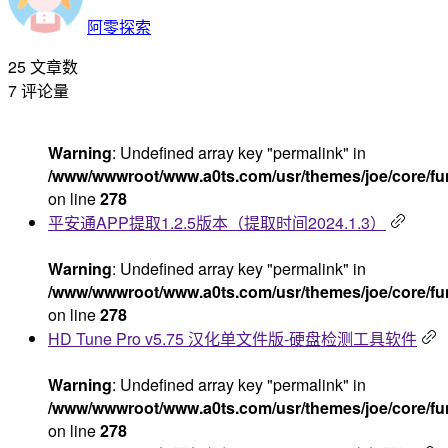
阿零探索
25
文章数
7
评论量
Warning
: Undefined array key "permalink" in
/www/wwwroot/www.a0ts.com/usr/themes/joe/core/fu
on line
278
平安通APP提取1.2.5版本（提取时间2024.1.3）
Warning
: Undefined array key "permalink" in
/www/wwwroot/www.a0ts.com/usr/themes/joe/core/fu
on line
278
HD Tune Pro v5.75 汉化单文件版-硬盘检测工具软件
Warning
: Undefined array key "permalink" in
/www/wwwroot/www.a0ts.com/usr/themes/joe/core/fu
on line
278