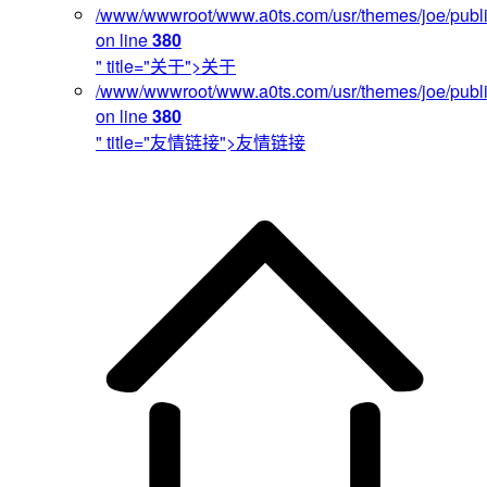
/www/wwwroot/www.a0ts.com/usr/themes/joe/publi
on line
380
" title="关于">关于
/www/wwwroot/www.a0ts.com/usr/themes/joe/publi
on line
380
" title="友情链接">友情链接