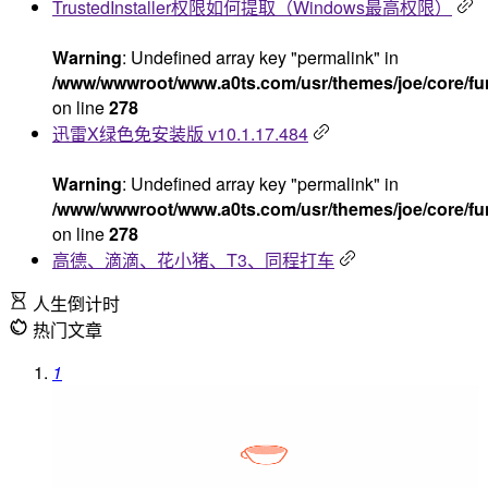
TrustedInstaller权限如何提取（Windows最高权限）
Warning
: Undefined array key "permalink" in
/www/wwwroot/www.a0ts.com/usr/themes/joe/core/fu
on line
278
迅雷X绿色免安装版 v10.1.17.484
Warning
: Undefined array key "permalink" in
/www/wwwroot/www.a0ts.com/usr/themes/joe/core/fu
on line
278
高德、滴滴、花小猪、T3、同程打车
人生倒计时
热门文章
1